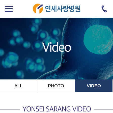
ALL
PHOTO
VIDEO