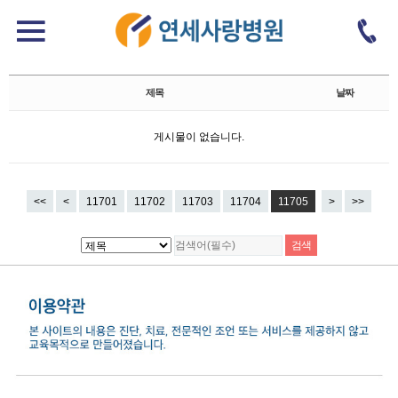
자유게시판
Total 175,675건
11705 페이지
제목
날짜
게시물이 없습니다.
<<
<
11701
11702
11703
11704
11705
>
>>